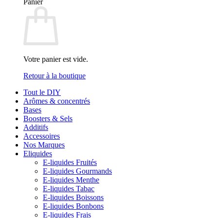
Panier
Votre panier est vide.
Retour à la boutique
Tout le DIY
Arômes & concentrés
Bases
Boosters & Sels
Additifs
Accessoires
Nos Marques
Eliquides
E-liquides Fruités
E-liquides Gourmands
E-liquides Menthe
E-liquides Tabac
E-liquides Boissons
E-liquides Bonbons
E-liquides Frais