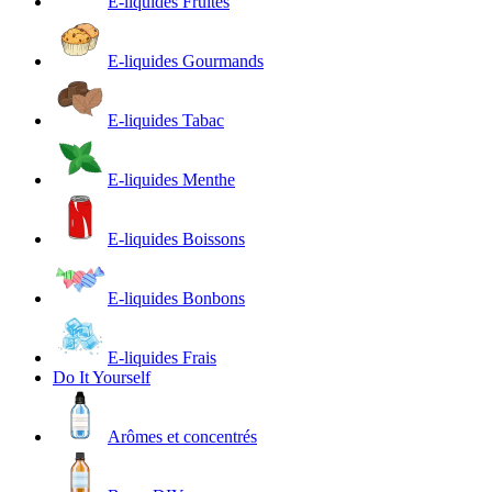
E-liquides Fruités
E-liquides Gourmands
E-liquides Tabac
E-liquides Menthe
E-liquides Boissons
E-liquides Bonbons
E-liquides Frais
Do It Yourself
Arômes et concentrés