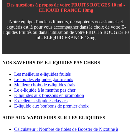
Des questions à propos de votre FRUITS ROUGES 10 ml -
ELIQUID FRANCE 18mg
Notre équipe d'anciens fumeurs, de vapoteurs occasionnels et
agguéris est là pour vous accompagner dans le choix de votre E-
liquides Fruités ou dans l'utilisation de votre FRUITS ROUGES 10
ml - ELIQUID FRANCE 18mg.
NOS SAVEURS DE E-LIQUIDES PAS CHERS
Les meilleurs e-liquides fruités
Le top des eliquides gourmands
Meilleur choix de e-liquides frais
Le e-liquide à la menthe pas cher
E-liquides aux boissons en promotion
Excellents e-liquides classics
E-liquide aux bonbons de premier choix
AIDE AUX VAPOTEURS SUR LES ELIQUIDES
Calculateur : Nombre de fioles de Booster de Nicotine à