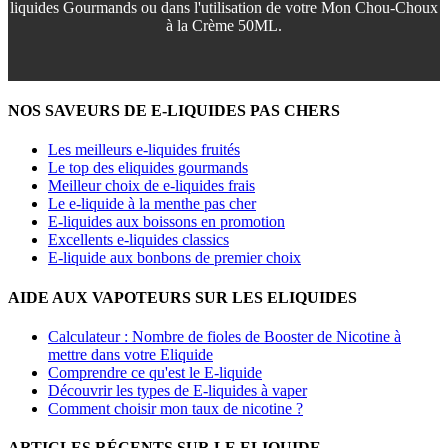
liquides Gourmands ou dans l'utilisation de votre Mon Chou-Choux
à la Crème 50ML.
NOS SAVEURS DE E-LIQUIDES PAS CHERS
Les meilleurs e-liquides fruités
Le top des eliquides gourmands
Meilleur choix de e-liquides frais
Le e-liquide à la menthe pas cher
E-liquides aux boissons en promotion
Excellents e-liquides classics
E-liquide aux bonbons de premier choix
AIDE AUX VAPOTEURS SUR LES ELIQUIDES
Calculateur : Nombre de fioles de Booster de Nicotine à
mettre dans votre Eliquide
Comprendre ce qu'est le E-liquide
Découvrir les types de E-liquides à vaper
Comment choisir mon taux de nicotine ?
ARTICLES RÉCENTS SUR LE ELIQUIDE