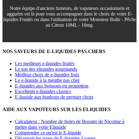
Notre équipe d'anciens fumeurs, de vapoteurs occasionnels et
agguéris est là pour vous accompagner dans le choix de votre E-
liquides Fruités ou dans l'utilisation de votre Monsieur Bulle - Pêche
au Citron 10ML - 10mg.
NOS SAVEURS DE E-LIQUIDES PAS CHERS
Les meilleurs e-liquides fruités
Le top des eliquides gourmands
Meilleur choix de e-liquides frais
Le e-liquide à la menthe pas cher
E-liquides aux boissons en promotion
Excellents e-liquides classics
E-liquide aux bonbons de premier choix
AIDE AUX VAPOTEURS SUR LES ELIQUIDES
Calculateur : Nombre de fioles de Booster de Nicotine à
mettre dans votre Eliquide
Comprendre ce qu'est le E-liquide
Découvrir les types de E-liquides à vaper