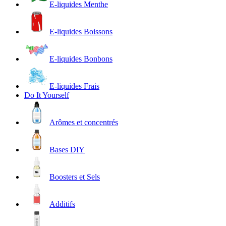
E-liquides Menthe
E-liquides Boissons
E-liquides Bonbons
E-liquides Frais
Do It Yourself
Arômes et concentrés
Bases DIY
Boosters et Sels
Additifs