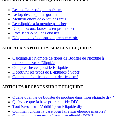
Les meilleurs e-liquides fruités
Le top des eliquides gourmands
Meilleur choix de e-liquides frais
Le e-liquide à la menthe pas cher
E-liquides aux boissons en promotion
Excellents e-liquides classics
E-liquide aux bonbons de premier choix
AIDE AUX VAPOTEURS SUR LES ELIQUIDES
Calculateur : Nombre de fioles de Booster de Nicotine à
mettre dans votre Eliquide
Comprendre ce qu'est le E-liquide
Découvrir les types de E-liquides à vaper
Comment choisir mon taux de nicotine ?
ARTICLES RÉCENTS SUR LE ELIQUIDE
Quelle quantité de booster de nicotine dans mon eliquide diy ?
Qu’est ce que la base pour eliquide DIY
Tout Savoir sur l’Additif pour Eliquide diy
Comment choisir la base pour faire son eliquide maison ?
Comment conserver ma base pour eliquide DIY ?