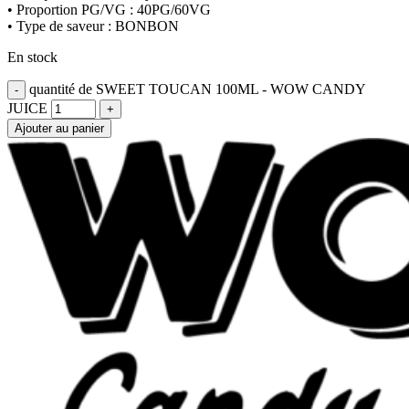
• Proportion PG/VG : 40PG/60VG
• Type de saveur : BONBON
En stock
quantité de SWEET TOUCAN 100ML - WOW CANDY
JUICE
Ajouter au panier