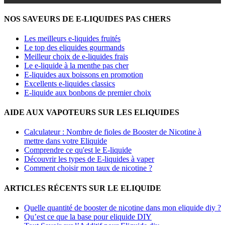
NOS SAVEURS DE E-LIQUIDES PAS CHERS
Les meilleurs e-liquides fruités
Le top des eliquides gourmands
Meilleur choix de e-liquides frais
Le e-liquide à la menthe pas cher
E-liquides aux boissons en promotion
Excellents e-liquides classics
E-liquide aux bonbons de premier choix
AIDE AUX VAPOTEURS SUR LES ELIQUIDES
Calculateur : Nombre de fioles de Booster de Nicotine à
mettre dans votre Eliquide
Comprendre ce qu'est le E-liquide
Découvrir les types de E-liquides à vaper
Comment choisir mon taux de nicotine ?
ARTICLES RÉCENTS SUR LE ELIQUIDE
Quelle quantité de booster de nicotine dans mon eliquide diy ?
Qu’est ce que la base pour eliquide DIY