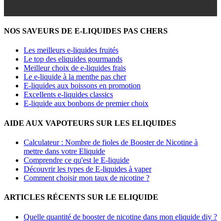
NOS SAVEURS DE E-LIQUIDES PAS CHERS
Les meilleurs e-liquides fruités
Le top des eliquides gourmands
Meilleur choix de e-liquides frais
Le e-liquide à la menthe pas cher
E-liquides aux boissons en promotion
Excellents e-liquides classics
E-liquide aux bonbons de premier choix
AIDE AUX VAPOTEURS SUR LES ELIQUIDES
Calculateur : Nombre de fioles de Booster de Nicotine à
mettre dans votre Eliquide
Comprendre ce qu'est le E-liquide
Découvrir les types de E-liquides à vaper
Comment choisir mon taux de nicotine ?
ARTICLES RÉCENTS SUR LE ELIQUIDE
Quelle quantité de booster de nicotine dans mon eliquide diy ?